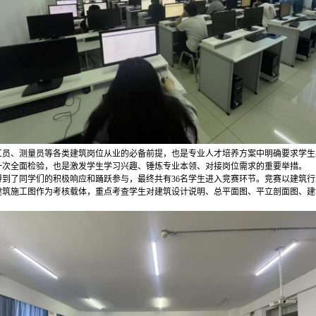
员、测量员等各类建筑岗位从业的必备前提，也是专业人才培养方案中明确要求学生
一次全面检验，也是激发学生学习兴趣、锤炼专业本领、对接岗位需求的重要举措。
得到了同学们的积极响应和踊跃参与，最终共有36名学生进入竞赛环节。竞赛以建筑
建筑施工图作为考核载体，重点考查学生对建筑设计说明、总平面图、平立剖面图、建